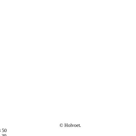
© Holvoet.
3 50
6 39