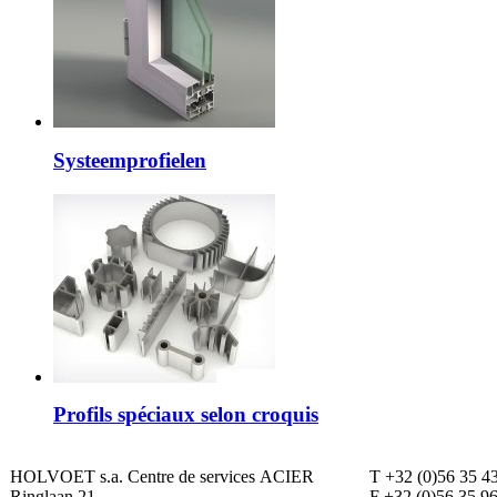
Systeemprofielen
Profils spéciaux selon croquis
HOLVOET s.a. Centre de services ACIER
T +32 (0)56 35 4
Ringlaan 21
F +32 (0)56 35 9