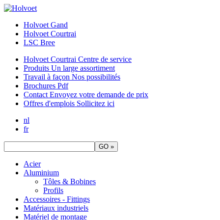
Holvoet Gand
Holvoet Courtrai
LSC Bree
Holvoet Courtrai
Centre de service
Produits
Un large assortiment
Travail à façon
Nos possibilités
Brochures
Pdf
Contact
Envoyez votre demande de prix
Offres d'emplois
Sollicitez ici
nl
fr
Acier
Aluminium
Tôles & Bobines
Profils
Accessoires - Fittings
Matériaux industriels
Matériel de montage